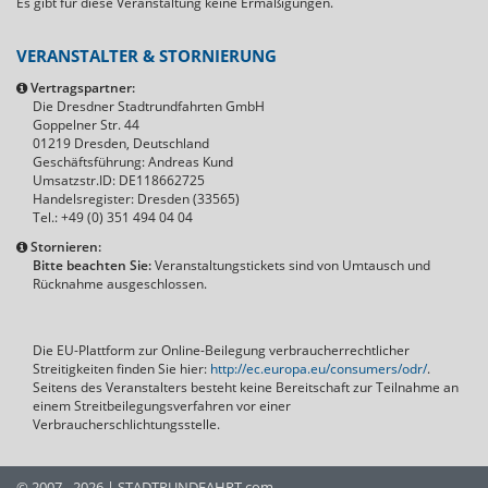
Es gibt für diese Veranstaltung keine Ermäßigungen.
VERANSTALTER & STORNIERUNG
Vertragspartner:
Die Dresdner Stadtrundfahrten GmbH
Goppelner Str. 44
01219 Dresden, Deutschland
Geschäftsführung: Andreas Kund
Umsatzstr.ID: DE118662725
Handelsregister: Dresden (33565)
Tel.: +49 (0) 351 494 04 04
Stornieren:
Bitte beachten Sie:
Veranstaltungstickets sind von Umtausch und
Rücknahme ausgeschlossen.
Die EU-Plattform zur Online-Beilegung verbraucherrechtlicher
Streitigkeiten finden Sie hier:
http://ec.europa.eu/consumers/odr/
.
Seitens des Veranstalters besteht keine Bereitschaft zur Teilnahme an
einem Streitbeilegungsverfahren vor einer
Verbraucherschlichtungsstelle.
© 2007 - 2026 | STADTRUNDFAHRT.com