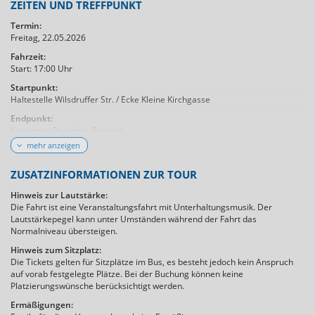
ZEITEN UND TREFFPUNKT
Termin:
Freitag, 22.05.2026
Fahrzeit:
Start: 17:00 Uhr
Startpunkt:
Haltestelle Wilsdruffer Str. / Ecke Kleine Kirchgasse
Endpunkt:
Kronentor Dresdner Zwinger
mehr anzeigen
Dauer:
ca. 1,5 Std.
ZUSATZINFORMATIONEN ZUR TOUR
Hinweis zur Lautstärke:
Die Fahrt ist eine Veranstaltungsfahrt mit Unterhaltungsmusik. Der
Lautstärkepegel kann unter Umständen während der Fahrt das
Normalniveau übersteigen.
Hinweis zum Sitzplatz:
Die Tickets gelten für Sitzplätze im Bus, es besteht jedoch kein Anspruch
auf vorab festgelegte Plätze. Bei der Buchung können keine
Platzierungswünsche berücksichtigt werden.
Ermäßigungen: