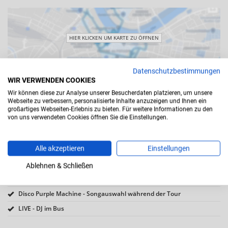
HIER KLICKEN UM KARTE ZU ÖFFNEN
Datenschutzbestimmungen
WIR VERWENDEN COOKIES
HALTEPUNKTE ÖFFNEN
Wir können diese zur Analyse unserer Besucherdaten platzieren, um unsere
Webseite zu verbessern, personalisierte Inhalte anzuzeigen und Ihnen ein
Haltestellen und Routenführung können verkehrs-, bau- oder
großartiges Webseiten-Erlebnis zu bieten. Für weitere Informationen zu den
veranstaltungsbedingt variieren. Wir bitten hierfür um Verständnis.
von uns verwendeten Cookies öffnen Sie die Einstellungen.
IM TICKET INKLUSIVE
Alle akzeptieren
Einstellungen
Inklusivleistungen:
Ablehnen & Schließen
1 Freigetränk p. Pers. - Original Dresdner Prosecco
Disco Purple Machine - Songauswahl während der Tour
LIVE - DJ im Bus