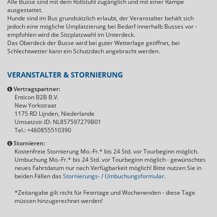
Alle Busse sind mit dem Rollstuhl zugänglich und mit einer Rampe
ausgestattet.
Hunde sind im Bus grundsätzlich erlaubt, der Veranstalter behält sich
jedoch eine mögliche Umplatzierung bei Bedarf innerhalb Busses vor -
empfohlen wird die Sitzplatzwahl im Unterdeck.
Das Oberdeck der Busse wird bei guter Wetterlage geöffnet, bei
Schlechtwetter kann ein Schutzdach angebracht werden.
VERANSTALTER & STORNIERUNG
Vertragspartner:
Enticon B2B B.V.
New Yorkstraat
1175 RD Lijnden, Niederlande
Umsatzstr.ID: NL857597279B01
Tel.: +460855510390
Stornieren:
Kostenfreie Stornierung Mo.-Fr.* bis 24 Std. vor Tourbeginn möglich.
Umbuchung Mo.-Fr.* bis 24 Std. vor Tourbeginn möglich - gewünschtes
neues Fahrtdatum nur nach Verfügbarkeit möglich! Bitte nutzen Sie in
beiden Fällen das
Stornierungs- / Umbuchungsformular
.
*Zeitangabe gilt nicht für Feiertage und Wochenenden - diese Tage
müssen hinzugerechnet werden!