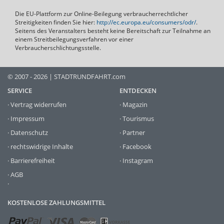
Die EU-Plattform zur Online-Beilegung verbraucherrechtlicher
Streitigkeiten finden Sie hier:
http://ec.europa.eu/consumers/odr/
.
Seitens des Veranstalters besteht keine Bereitschaft zur Teilnahme an
einem Streitbeilegungsverfahren vor einer
Verbraucherschlichtungsstelle.
© 2007 - 2026 | STADTRUNDFAHRT.com
SERVICE
ENTDECKEN
·
Vertrag widerrufen
·
Magazin
·
Impressum
·
Tourismus
·
Datenschutz
·
Partner
·
rechtswidrige Inhalte
·
Facebook
·
Barrierefreiheit
·
Instagram
·
AGB
·
KOSTENLOSE ZAHLUNGSMITTEL