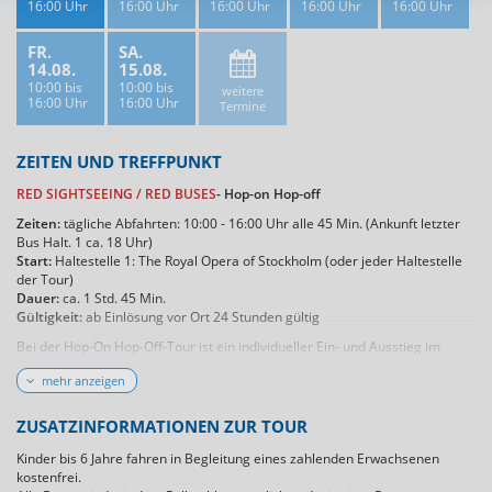
16:00 Uhr
16:00 Uhr
16:00 Uhr
16:00 Uhr
16:00 Uhr
FR.
SA.
14.08.
15.08.
10:00 bis
10:00 bis
weitere
16:00 Uhr
16:00 Uhr
Termine
ZEITEN UND TREFFPUNKT
RED SIGHTSEEING / RED BUSES
- Hop-on Hop-off
Zeiten:
tägliche Abfahrten: 10:00 - 16:00 Uhr alle 45 Min. (Ankunft letzter
Bus Halt. 1 ca. 18 Uhr)
Start:
Haltestelle 1: The Royal Opera of Stockholm (oder jeder Haltestelle
der Tour)
Dauer:
ca. 1 Std. 45 Min.
Gültigkeit:
ab Einlösung vor Ort 24 Stunden gültig
Bei der Hop-On Hop-Off-Tour ist ein individueller Ein- und Ausstieg im
Rahmen der Fahrzeiten jederzeit möglich. Haltepunkte 3, 4 und 17 werden
mehr anzeigen
nur angefahren wenn Kreutzfahrtschiffe im jeweiligen Hafen liegen.
ZUSATZINFORMATIONEN ZUR TOUR
Kinder bis 6 Jahre fahren in Begleitung eines zahlenden Erwachsenen
kostenfrei.