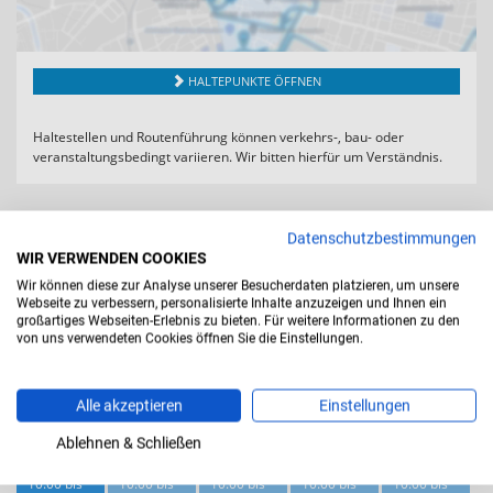
HALTEPUNKTE ÖFFNEN
Haltestellen und Routenführung können verkehrs-, bau- oder
veranstaltungsbedingt variieren. Wir bitten hierfür um Verständnis.
IM TICKET INKLUSIVE
Datenschutzbestimmungen
Inklusivleistungen:
WIR VERWENDEN COOKIES
Wir können diese zur Analyse unserer Besucherdaten platzieren, um unsere
bis zu 19 Haltepunkt
Webseite zu verbessern, personalisierte Inhalte anzuzeigen und Ihnen ein
großartiges Webseiten-Erlebnis zu bieten. Für weitere Informationen zu den
Audioguide in 14 Sprachen
von uns verwendeten Cookies öffnen Sie die Einstellungen.
24 Stunden gültig
KOMMENDE TOURZEITEN
Alle akzeptieren
Einstellungen
Ablehnen & Schließen
SO.
MO.
DI.
MI.
DO.
09.08.
10.08.
11.08.
12.08.
13.08.
10:00 bis
10:00 bis
10:00 bis
10:00 bis
10:00 bis