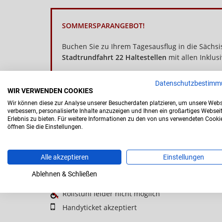
SOMMERSPARANGEBOT!
Buchen Sie zu Ihrem Tagesausflug in die Sächs
Stadtrundfahrt 22 Haltestellen
mit allen Inklus
Um beide Touren zum Vorteilspreis zu buchen, k
Datenschutzbestimm
WIR VERWENDEN COOKIES
Das erworbene Stadtrundfahrtticket ist gültig 
Wir können diese zur Analyse unserer Besucherdaten platzieren, um unsere Webs
und den Folgetag!
verbessern, personalisierte Inhalte anzuzeigen und Ihnen ein großartiges Websei
Erlebnis zu bieten. Für weitere Informationen zu den von uns verwendeten Cooki
öffnen Sie die Einstellungen.
Hinweise zur Tour:
Alle akzeptieren
Einstellungen
Mitnahme von Hunden möglich
Ablehnen & Schließen
Mitnahme von Kinderwagen möglich
Rollstuhl leider nicht möglich
Handyticket akzeptiert