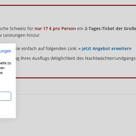
ische Schweiz für
nur 17 € pro Person
ein
2-Tages-Ticket der Groß
iv Leistungen hinzu!
licken Sie einfach auf folgenden Link:
» jetzt Angebot erweitern
ungen
für den Tag Ihres Ausflugs (Möglichkeit des Nachtwächterrundgangs
eite zu
ten-
es