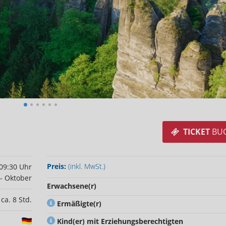
TICKET
BU
Preis:
(inkl. MwSt.)
 09:30 Uhr
 - Oktober
Erwachsene(r)
ca. 8 Std.
Ermäßigte(r)
Kind(er) mit Erziehungsberechtigten