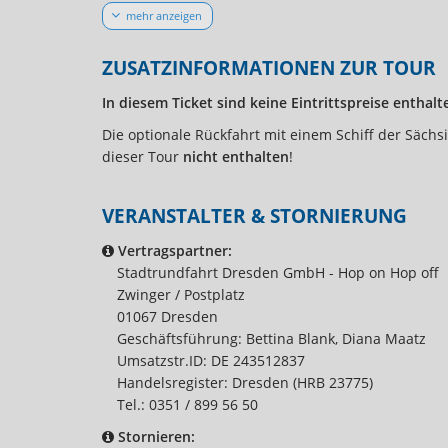
In diesem Ticket sind keine Eintritts- und Verpfleg
mehr anzeigen
Preise für Kleinkinder:
Kinder zwischen 0 - 5 Jahren nehmen an der Fahrt ko
ZUSATZINFORMATIONEN ZUR TOUR
Mitnahme auf dem Schoss der Eltern. Kleinkinder
In diesem Ticket sind keine Eintrittspreise enthalt
Die optionale Rückfahrt mit einem Schiff der Sächs
dieser Tour
nicht enthalten
!
VERANSTALTER & STORNIERUNG
Vertragspartner:
Stadtrundfahrt Dresden GmbH - Hop on Hop off
Zwinger / Postplatz
01067 Dresden
Geschäftsführung: Bettina Blank, Diana Maatz
Umsatzstr.ID: DE 243512837
Handelsregister: Dresden (HRB 23775)
Tel.: 0351 / 899 56 50
Stornieren: