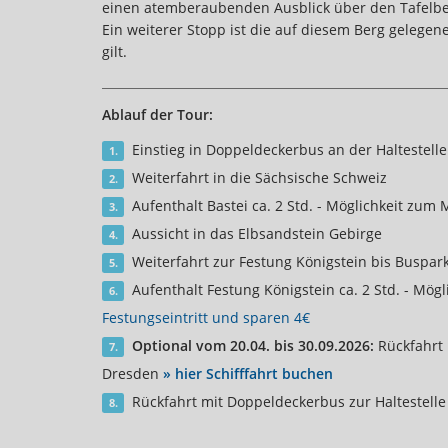
einen atemberaubenden Ausblick über den Tafelbe
Ein weiterer Stopp ist die auf diesem Berg gelegen
gilt.
Ablauf der Tour:
Einstieg in Doppeldeckerbus an der Haltestelle 
1.
Weiterfahrt in die Sächsische Schweiz
2.
Aufenthalt Bastei ca. 2 Std. - Möglichkeit zum 
3.
Aussicht in das Elbsandstein Gebirge
4.
Weiterfahrt zur Festung Königstein bis Buspark
5.
Aufenthalt Festung Königstein ca. 2 Std. - Mögl
6.
Festungseintritt und sparen 4€
Optional vom 20.04. bis 30.09.2026:
Rückfahrt 
7.
Dresden
» hier Schifffahrt buchen
Rückfahrt mit Doppeldeckerbus zur Haltestelle D
8.