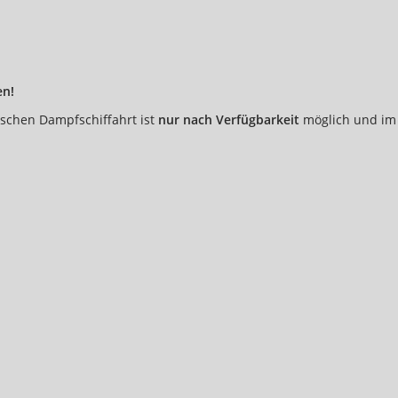
ungsgelder enthalten. Keine Toiletten an Bord des Busses.
stenfrei teil. Es besteht kein Anspruch auf einen eigenen Sitzplat
 müssen bei der Buchung nicht mit angegeben werden.
en!
ischen Dampfschiffahrt ist
nur nach Verfügbarkeit
möglich und i