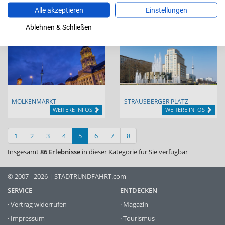
Alle akzeptieren
Einstellungen
ERNST-REUTER-PLATZ
KOLLWITZPLATZ
WEITERE INFOS
WEITERE INFOS
Ablehnen & Schließen
MOLKENMARKT
STRAUSBERGER PLATZ
WEITERE INFOS
WEITERE INFOS
1
2
3
4
5
6
7
8
Insgesamt
86 Erlebnisse
in dieser Kategorie für Sie verfügbar
© 2007 - 2026 | STADTRUNDFAHRT.com
SERVICE
ENTDECKEN
·
Vertrag widerrufen
·
Magazin
·
Impressum
·
Tourismus