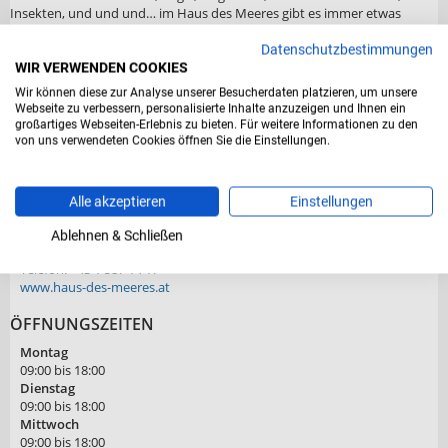
Insekten, und und und… im Haus des Meeres gibt es immer etwas
Neues!
Datenschutzbestimmungen
BILDRECHTE
WIR VERWENDEN COOKIES
Wir können diese zur Analyse unserer Besucherdaten platzieren, um unsere
Stock-Foto ID: 1325275679, Fotograf: Balakate
Webseite zu verbessern, personalisierte Inhalte anzuzeigen und Ihnen ein
großartiges Webseiten-Erlebnis zu bieten. Für weitere Informationen zu den
KONTAKT & DAUER
von uns verwendeten Cookies öffnen Sie die Einstellungen.
empfohlene Dauer:
Planen Sie ca. 03:00 Stunden ein.
Anschrift:
Alle akzeptieren
Einstellungen
Fritz-Grünbaum-Platz 1
1060 Wien
Ablehnen & Schließen
Kontakt:
Telefon: +43 1 587 14 17
www.haus-des-meeres.at
ÖFFNUNGSZEITEN
Montag
09:00 bis 18:00
Dienstag
09:00 bis 18:00
Mittwoch
09:00 bis 18:00