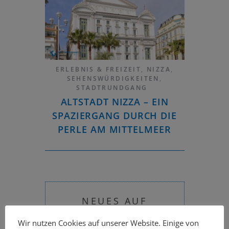
ERLEBNIS & FREIZEIT
,
NIZZA
,
SEHENSWÜRDIGKEITEN
,
STADTRUNDGANG
ALTSTADT NIZZA – EIN
SPAZIERGANG DURCH DIE
PERLE AM MITTELMEER
NEUES AUF
STADTRUNDFAHRT.COM
Wir nutzen Cookies auf unserer Website. Einige von