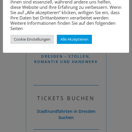
ihnen sind essenziell, während andere uns helfen,
diese Website und Ihre Erfahrung zu verbessern. Wenn
Sie auf „Alle akzeptieren“ klicken, willigen Sie ein, dass
Ihre Daten bei Drittanbietern verarbeitet werden.
Weitere Informationen finden Sie auf den folgenden
Seiten
Cookie Einstellungen
Alle Akzeptieren
SCHLOSSPARK –
WEIHNACHTSMÄRKTE IN
WIE
NTRAUM IN
DRESDEN – STOLLEN,
WEIHNACHT
SDEN
ROMANTIK UND HANDWERK
CHRISTKI
TICKETS BUCHEN
Stadtrundfahrten in Dresden
buchen