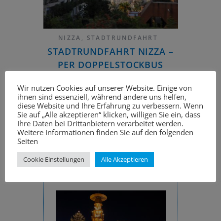
NIZZA
,
STADTRUNDFAHRT
STADTRUNDFAHRT NIZZA –
PER DOPPELSTOCKBUS
DURCH DIE PULSIERENDE
Wir nutzen Cookies auf unserer Website. Einige von
HAFENSTADT
ihnen sind essenziell, während andere uns helfen,
diese Website und Ihre Erfahrung zu verbessern. Wenn
Sie auf „Alle akzeptieren“ klicken, willigen Sie ein, dass
Ihre Daten bei Drittanbietern verarbeitet werden.
Weitere Informationen finden Sie auf den folgenden
Seiten
NEUES AUF
Cookie Einstellungen
Alle Akzeptieren
STADTRUNDFAHRT.COM