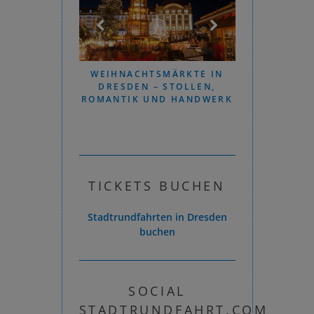
SCHLOSSPARK –
WEIHNACHTSMÄRKTE IN
WIE
NTRAUM IN
DRESDEN – STOLLEN,
WEIHNACHT
SDEN
ROMANTIK UND HANDWERK
CHRISTKI
TICKETS BUCHEN
Stadtrundfahrten in Dresden
buchen
SOCIAL
STADTRUNDFAHRT.COM