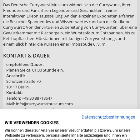
Das Deutsche Currywurst Museum widmet sich der Currywurst, ihren
Freunden und Fans, ihren Legenden und Geschichten in einer
interaktiven Erlebnisausstellung. An den einzelnen Exponaten erfahren
die Besucher Spannendes und Wissenswertes rund um die Kultikone
Currywurst: Von der virtuellen Zubereitung von Currywürsten, über eine
Gewürzkammer mit Riechorgeln, ein Wurstsofa zum Entspannen, bis zu
Ketchupflaschen-Hörstationen mit kultigen Currywurstsongs und
einem Blick hinter die Kulissen einer Imbissbude u. v. m.
KONTAKT & DAUER
empfohlene Dauer:
Planen Sie ca. 01:30 Stunde ein.
Anschrift:
Schützenstraße 70,
10117 Berlin
Kontakt:
Telefon: +49 30 88718647
Mail: info@currywurstmuseum.com
currywurstmuseum.com/
Datenschutzbestimmungen
ÖFFNUNGSZEITEN
WIR VERWENDEN COOKIES
Montag
Wir können diese zur Analyse unserer Besucherdaten platzieren, um unsere
10:00 bis 18:00
Webseite zu verbessern, personalisierte Inhalte anzuzeigen und Ihnen ein