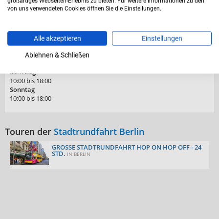
Dienstag
großartiges Webseiten-Erlebnis zu bieten. Für weitere Informationen zu den
von uns verwendeten Cookies öffnen Sie die Einstellungen.
10:00 bis 18:00
Mittwoch
10:00 bis 18:00
Donnerstag
Alle akzeptieren
Einstellungen
10:00 bis 18:00
Freitag
Ablehnen & Schließen
10:00 bis 18:00
Samstag
10:00 bis 18:00
Sonntag
10:00 bis 18:00
Touren der
Stadtrundfahrt Berlin
GROSSE STADTRUNDFAHRT HOP ON HOP OFF - 24 S
TD.
IN BERLIN